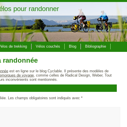
élos pour randonner
élos de trekking
Vélos couchés
Blog
Bibliographie
a randonnée
onnée
est en ligne sur le blog Cyclable. Il présente des
modèles de
remorques de voyage
, comme celles de Radical Design, Weber, Tout
eurs inconvénients sont mentionnés.
liée.
Les champs obligatoires sont indiqués avec
*