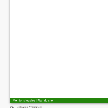
Mentions légales
|
Plan du site
Réalisation
Aytechnet
: